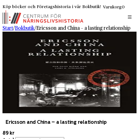
Köp böcker och Företagshistoria i vår Bokbutik!
Varukorg
0
Start
/
Bokbutik
/
Ericsson and China – a lasting relationship
Ericsson and China – a lasting relationship
89 kr