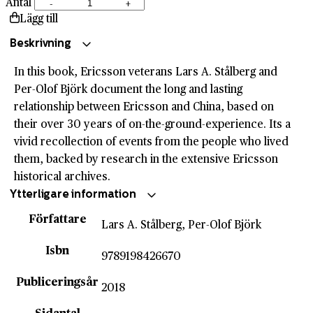
Antal
-
+
Ericsson
Lägg till
and
China
Beskrivning
–
In this book, Ericsson veterans Lars A. Stålberg and
a
Per-Olof Björk document the long and lasting
lasting
relationship between Ericsson and China, based on
relationship
their over 30 years of on-the-ground-experience. Its a
mängd
vivid recollection of events from the people who lived
them, backed by research in the extensive Ericsson
historical archives.
Ytterligare information
Författare
Lars A. Stålberg, Per-Olof Björk
Isbn
9789198426670
Publiceringsår
2018
Sidantal