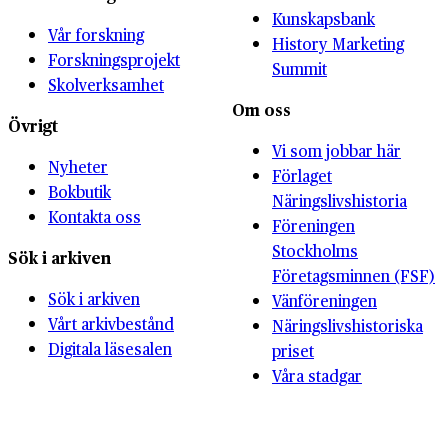
Kunskapsbank
Vår forskning
History Marketing
Forskningsprojekt
Summit
Skolverksamhet
Om oss
Övrigt
Vi som jobbar här
Nyheter
Förlaget
Bokbutik
Näringslivshistoria
Kontakta oss
Föreningen
Stockholms
Sök i arkiven
Företagsminnen (FSF)
Sök i arkiven
Vänföreningen
Vårt arkivbestånd
Näringslivshistoriska
Digitala läsesalen
priset
Våra stadgar
Vår historia
Webbplatskarta