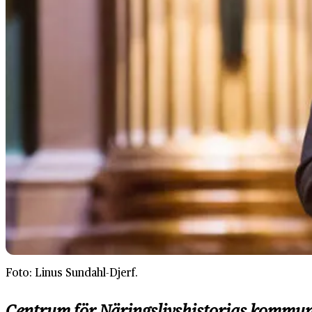
Foto: Linus Sundahl-Djerf.
Centrum för Näringslivshistorias kommu