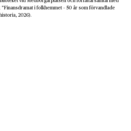
blioteket vid Medborgarplatsen och författarsamtal med
 ”Finansdramat i folkhemmet – 50 år som förvandlade
historia, 2026).