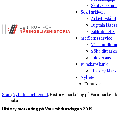
Skolverksam
Sök i arkiven
Arkivbestånd
Digitala läses
Biblioteket Si
Medlemsservice
Våra medlem
Sök i ditt arki
Inleveranser
Kunskapsbank
History Mark
Nyheter
Kontakt
Start
/
Nyheter och event
/
History marketing på Varu­märkes­d
Tillbaka
History marketing på Varu­märkes­dagen 2019