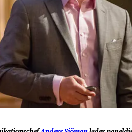
nikationschef
Anders Sjöman
leder paneldi