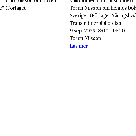
ed Torun Nilsson om boken
Välkommen till Tranströmerbi
e” (Förlaget
Torun Nilsson om hennes bok
Sverige” (Förlaget Näringslivs
Tranströmerbiblioteket
9 sep. 2026 18:00 - 19:00
Torun Nilsson
Läs mer