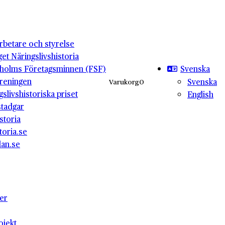
betare och styrelse
get Näringslivshistoria
Svenska
holms Företagsminnen (FSF)
reningen
Svenska
Varukorg
0
gslivshistoriska priset
English
stadgar
storia
toria.se
lan.se
ter
ojekt