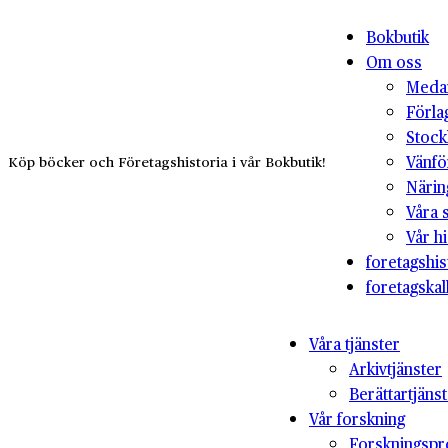
Bokbutik
Om oss
Medar
Förla
Stock
Vänfö
Köp böcker och Företagshistoria i vår Bokbutik!
Närin
Våra 
Vår hi
foretagshis
foretagskal
Våra tjänster
Arkivtjänster
Berättartjäns
Vår forskning
Forskningspr