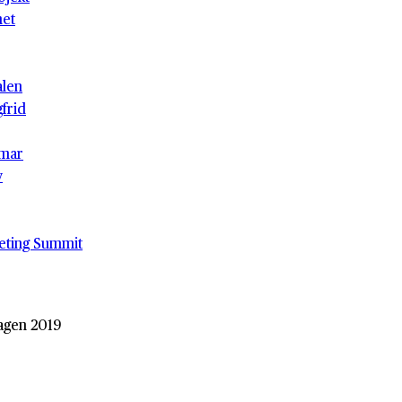
het
alen
gfrid
mar
v
eting Summit
agen 2019