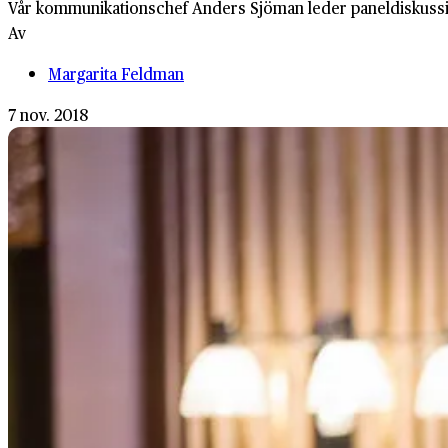
Vår kommunikationschef Anders Sjöman leder paneldiskussi
Av
Margarita Feldman
7 nov. 2018